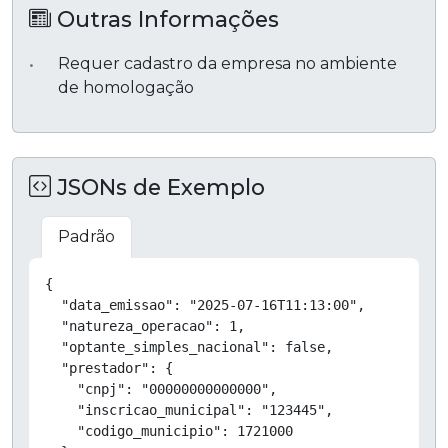
Outras Informações
Requer cadastro da empresa no ambiente
de homologação
JSONs de Exemplo
Padrão
Copiar
{

  "data_emissao": "2025-07-16T11:13:00",

  "natureza_operacao": 1,

  "optante_simples_nacional": false,

  "prestador": {

    "cnpj": "00000000000000",

    "inscricao_municipal": "123445",

    "codigo_municipio": 1721000
