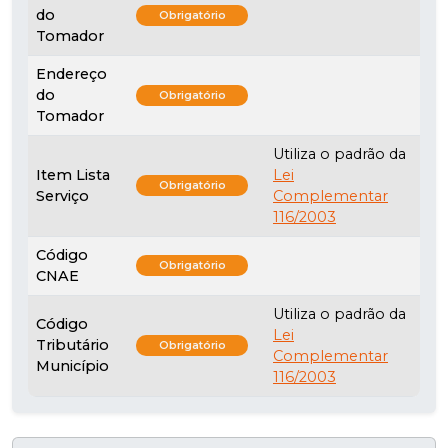
do
Obrigatório
Tomador
Endereço
do
Obrigatório
Tomador
Utiliza o padrão da
Item Lista
Lei
Obrigatório
Serviço
Complementar
116/2003
Código
Obrigatório
CNAE
Utiliza o padrão da
Código
Lei
Tributário
Obrigatório
Complementar
Município
116/2003