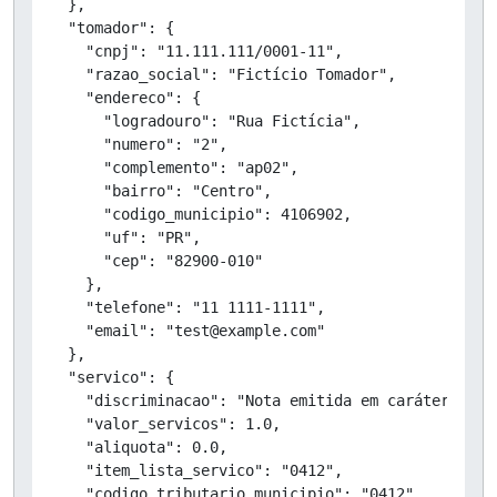
  },

  "tomador": {

    "cnpj": "11.111.111/0001-11",

    "razao_social": "Fictício Tomador",

    "endereco": {

      "logradouro": "Rua Fictícia",

      "numero": "2",

      "complemento": "ap02",

      "bairro": "Centro",

      "codigo_municipio": 4106902,

      "uf": "PR",

      "cep": "82900-010"

    },

    "telefone": "11 1111-1111",

    "email": "test@example.com"

  },

  "servico": {

    "discriminacao": "Nota emitida em caráter de T
    "valor_servicos": 1.0,

    "aliquota": 0.0,

    "item_lista_servico": "0412",

    "codigo_tributario_municipio": "0412",
