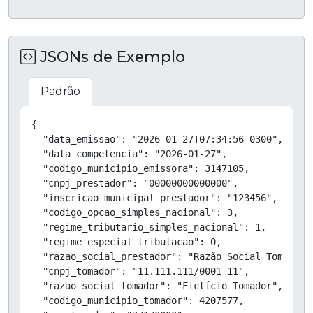
JSONs de Exemplo
Padrão
Copiar
{

  "data_emissao": "2026-01-27T07:34:56-0300",

  "data_competencia": "2026-01-27",

  "codigo_municipio_emissora": 3147105,

  "cnpj_prestador": "00000000000000",

  "inscricao_municipal_prestador": "123456",

  "codigo_opcao_simples_nacional": 3,

  "regime_tributario_simples_nacional": 1,

  "regime_especial_tributacao": 0,

  "razao_social_prestador": "Razão Social Tomador",
  "cnpj_tomador": "11.111.111/0001-11",

  "razao_social_tomador": "Fictício Tomador",

  "codigo_municipio_tomador": 4207577,
