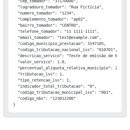
  "cep_tomador": "37170000",

  "logradouro_tomador": "Rua Fictícia",

  "numero_tomador": "1234",

  "complemento_tomador": "ap02",

  "bairro_tomador": "CENTRO",

  "telefone_tomador": "11 1111-1111",

  "email_tomador": "test@example.com",

  "codigo_municipio_prestacao": 3147105,

  "codigo_tributacao_nacional_iss": "010701",

  "descricao_servico": "Teste de emissão de NFSe",

  "valor_servico": 1.0,

  "percentual_aliquota_relativa_municipio": 2.0,

  "tributacao_iss": 1,

  "tipo_retencao_iss": 1,

  "indicador_total_tributacao": "0",

  "codigo_tributacao_municipal_iss": "001",

  "codigo_nbs": "123012200"

}