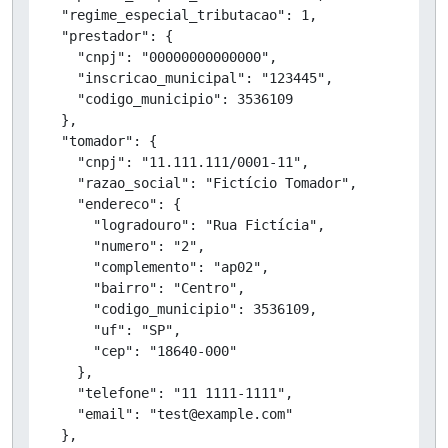
  "regime_especial_tributacao": 1,

  "prestador": {

    "cnpj": "00000000000000",

    "inscricao_municipal": "123445",

    "codigo_municipio": 3536109

  },

  "tomador": {

    "cnpj": "11.111.111/0001-11",

    "razao_social": "Fictício Tomador",

    "endereco": {

      "logradouro": "Rua Fictícia",

      "numero": "2",

      "complemento": "ap02",

      "bairro": "Centro",

      "codigo_municipio": 3536109,

      "uf": "SP",

      "cep": "18640-000"

    },

    "telefone": "11 1111-1111",

    "email": "test@example.com"

  },
