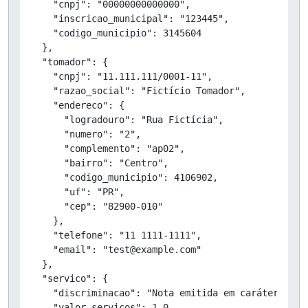
    "cnpj": "00000000000000",

    "inscricao_municipal": "123445",

    "codigo_municipio": 3145604

  },

  "tomador": {

    "cnpj": "11.111.111/0001-11",

    "razao_social": "Fictício Tomador",

    "endereco": {

      "logradouro": "Rua Fictícia",

      "numero": "2",

      "complemento": "ap02",

      "bairro": "Centro",

      "codigo_municipio": 4106902,

      "uf": "PR",

      "cep": "82900-010"

    },

    "telefone": "11 1111-1111",

    "email": "test@example.com"

  },

  "servico": {

    "discriminacao": "Nota emitida em caráter de T
    "valor_servicos": 1.0,
