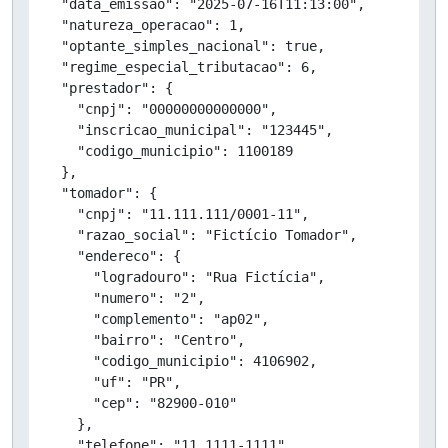
  "data_emissao": "2025-07-16T11:13:00",

  "natureza_operacao": 1,

  "optante_simples_nacional": true,

  "regime_especial_tributacao": 6,

  "prestador": {

    "cnpj": "00000000000000",

    "inscricao_municipal": "123445",

    "codigo_municipio": 1100189

  },

  "tomador": {

    "cnpj": "11.111.111/0001-11",

    "razao_social": "Fictício Tomador",

    "endereco": {

      "logradouro": "Rua Fictícia",

      "numero": "2",

      "complemento": "ap02",

      "bairro": "Centro",

      "codigo_municipio": 4106902,

      "uf": "PR",

      "cep": "82900-010"

    },

    "telefone": "11 1111-1111",
