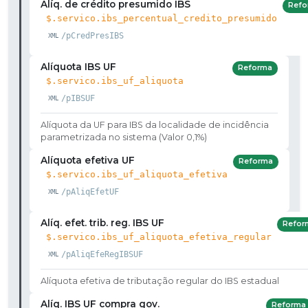
Alíq. de crédito presumido IBS
Refo
$.servico.ibs_percentual_credito_presumido
/pCredPresIBS
Alíquota IBS UF
Reforma
$.servico.ibs_uf_aliquota
/pIBSUF
Alíquota da UF para IBS da localidade de incidência
parametrizada no sistema (Valor 0,1%)
Alíquota efetiva UF
Reforma
$.servico.ibs_uf_aliquota_efetiva
/pAliqEfetUF
Alíq. efet. trib. reg. IBS UF
Refor
$.servico.ibs_uf_aliquota_efetiva_regular
/pAliqEfeRegIBSUF
Alíquota efetiva de tributação regular do IBS estadual
Alíq. IBS UF compra gov.
Reforma