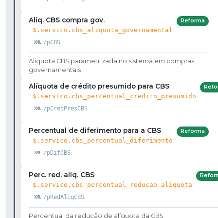
Alíq. CBS compra gov.
Reforma
$.servico.cbs_aliquota_governamental
/pCBS
Alíquota CBS parametrizada no sistema em compras
governamentais
Alíquota de crédito presumido para CBS
Refo
$.servico.cbs_percentual_credito_presumido
/pCredPresCBS
Percentual de diferimento para a CBS
Reforma
$.servico.cbs_percentual_diferimento
/pDifCBS
Perc. red. alíq. CBS
Refor
$.servico.cbs_percentual_reducao_aliquota
/pRedAliqCBS
Percentual da redução de alíquota da CBS