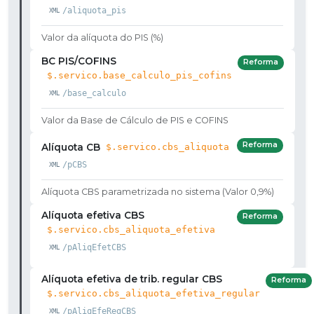
/aliquota_pis
Valor da alíquota do PIS (%)
BC PIS/COFINS
Reforma
$.servico.base_calculo_pis_cofins
/base_calculo
Valor da Base de Cálculo de PIS e COFINS
Reforma
Alíquota CB
$.servico.cbs_aliquota
/pCBS
Alíquota CBS parametrizada no sistema (Valor 0,9%)
Alíquota efetiva CBS
Reforma
$.servico.cbs_aliquota_efetiva
/pAliqEfetCBS
Alíquota efetiva de trib. regular CBS
Reforma
$.servico.cbs_aliquota_efetiva_regular
/pAliqEfeRegCBS