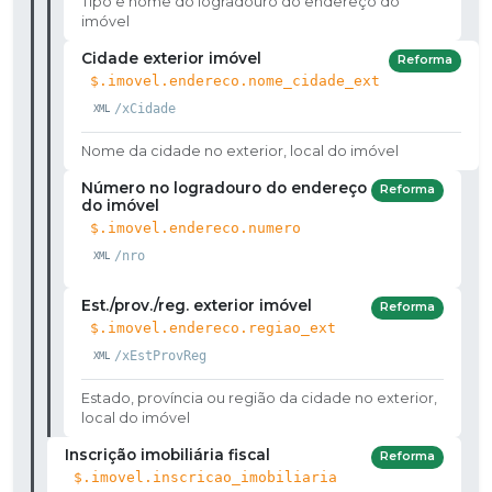
Tipo e nome do logradouro do endereço do
imóvel
Cidade exterior imóvel
Reforma
$.imovel.endereco.nome_cidade_ext
/xCidade
Nome da cidade no exterior, local do imóvel
Número no logradouro do endereço
Reforma
do imóvel
$.imovel.endereco.numero
/nro
Est./prov./reg. exterior imóvel
Reforma
$.imovel.endereco.regiao_ext
/xEstProvReg
Estado, província ou região da cidade no exterior,
local do imóvel
Inscrição imobiliária fiscal
Reforma
$.imovel.inscricao_imobiliaria