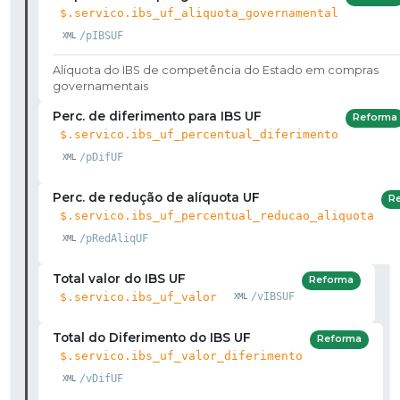
$.servico.ibs_uf_aliquota_governamental
/pIBSUF
Alíquota do IBS de competência do Estado em compras
governamentais
Perc. de diferimento para IBS UF
Reforma
$.servico.ibs_uf_percentual_diferimento
/pDifUF
Perc. de redução de alíquota UF
R
$.servico.ibs_uf_percentual_reducao_aliquota
/pRedAliqUF
Total valor do IBS UF
Reforma
$.servico.ibs_uf_valor
/vIBSUF
Total do Diferimento do IBS UF
Reforma
$.servico.ibs_uf_valor_diferimento
/vDifUF