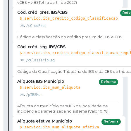
vCBS + vIBSTot (a partir de 2027)
Cód. créd. pres. IBS/CBS
Refo
$.servico.ibs_credito_codigo_classificacao
/cCredPres
Código e classificação do crédito presumido: IBS e CBS
Cód. créd. reg. IBS/CBS
$.servico.ibs_credito_codigo_classificacao_regu
/cClassTribReg
Código da Classificação Tributária do IBS e da CBS de tribut
Alíquota IBS Município
Reforma
$.servico.ibs_mun_aliquota
/pIBSMun
Alíquota do município para IBS da localidade de
incidência parametrizada no sistema (Valor 0,1%)
Alíquota efetiva Município
Reforma
$.servico.ibs_mun_aliquota_efetiva