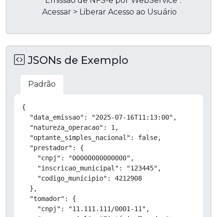
"Emissão de NFS-e por WebService":
Acessar > Liberar Acesso ao Usuário
JSONs de Exemplo
Padrão
Copiar
{

  "data_emissao": "2025-07-16T11:13:00",

  "natureza_operacao": 1,

  "optante_simples_nacional": false,

  "prestador": {

    "cnpj": "00000000000000",

    "inscricao_municipal": "123445",

    "codigo_municipio": 4212908

  },

  "tomador": {

    "cnpj": "11.111.111/0001-11",
