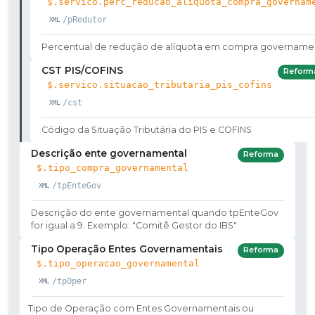
$.servico.perc_reducao_aliquota_compra_governam
/pRedutor
Percentual de redução de alíquota em compra govername
CST PIS/COFINS
Reform
$.servico.situacao_tributaria_pis_cofins
/cst
Código da Situação Tributária do PIS e COFINS
Descrição ente governamental
Reforma
$.tipo_compra_governamental
/tpEnteGov
Descrição do ente governamental quando tpEnteGov
for igual a 9. Exemplo: "Comitê Gestor do IBS"
Tipo Operação Entes Governamentais
Reforma
$.tipo_operacao_governamental
/tpOper
Tipo de Operação com Entes Governamentais ou