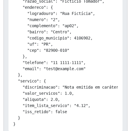
    "razao_social": "Fictício Tomador",

    "endereco": {

      "logradouro": "Rua Fictícia",

      "numero": "2",

      "complemento": "ap02",

      "bairro": "Centro",

      "codigo_municipio": 4106902,

      "uf": "PR",

      "cep": "82900-010"

    },

    "telefone": "11 1111-1111",

    "email": "test@example.com"

  },

  "servico": {

    "discriminacao": "Nota emitida em caráter de T
    "valor_servicos": 1.0,

    "aliquota": 2.0,

    "item_lista_servico": "4.12",

    "iss_retido": false

  }

}