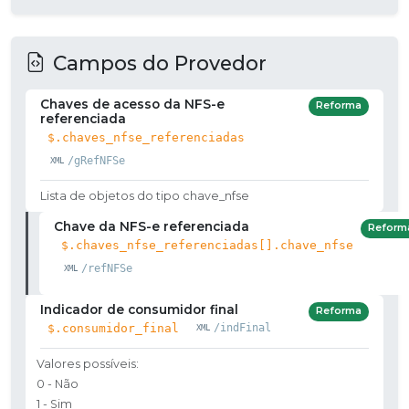
Campos do Provedor
Chaves de acesso da NFS-e
Reforma
referenciada
$.chaves_nfse_referenciadas
/gRefNFSe
Lista de objetos do tipo chave_nfse
Chave da NFS-e referenciada
Reform
$.chaves_nfse_referenciadas[].chave_nfse
/refNFSe
Indicador de consumidor final
Reforma
$.consumidor_final
/indFinal
Valores possíveis:
0 - Não
1 - Sim