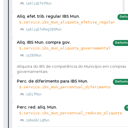
/pAliqEfetMun
Alíq. efet. trib. regular IBS Mun.
Refo
$.servico.ibs_mun_aliquota_efetiva_regular
/pAliqEfeRegIBSMun
Alíq. IBS Mun. compra gov.
Reform
$.servico.ibs_mun_aliquota_governamental
/pIBSMun
Alíquota do IBS de competência do Município em compras
governamentais
Perc. de diferimento para IBS Mun.
Reform
$.servico.ibs_mun_percentual_diferimento
/pDifMun
Perc. red. alíq. Mun.
$.servico.ibs_mun_percentual_reducao_aliquota
/pRedAliqMun