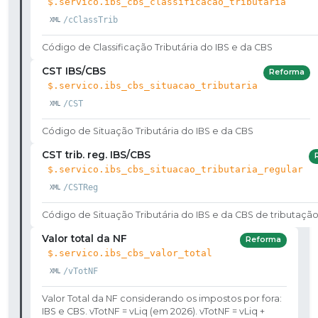
$.servico.ibs_cbs_classificacao_tributaria
/cClassTrib
Código de Classificação Tributária do IBS e da CBS
CST IBS/CBS
Reforma
$.servico.ibs_cbs_situacao_tributaria
/CST
Código de Situação Tributária do IBS e da CBS
CST trib. reg. IBS/CBS
$.servico.ibs_cbs_situacao_tributaria_regular
/CSTReg
Código de Situação Tributária do IBS e da CBS de tributação
Valor total da NF
Reforma
$.servico.ibs_cbs_valor_total
/vTotNF
Valor Total da NF considerando os impostos por fora:
IBS e CBS. vTotNF = vLiq (em 2026). vTotNF = vLiq +