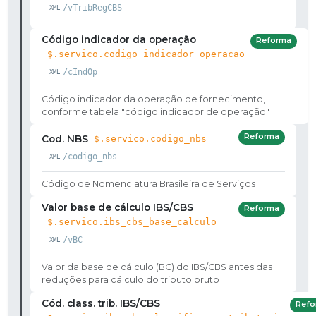
/vTribRegCBS
Código indicador da operação
Reforma
$.servico.codigo_indicador_operacao
/cIndOp
Código indicador da operação de fornecimento,
conforme tabela "código indicador de operação"
Reforma
Cod. NBS
$.servico.codigo_nbs
/codigo_nbs
Código de Nomenclatura Brasileira de Serviços
Valor base de cálculo IBS/CBS
Reforma
$.servico.ibs_cbs_base_calculo
/vBC
Valor da base de cálculo (BC) do IBS/CBS antes das
reduções para cálculo do tributo bruto
Cód. class. trib. IBS/CBS
Refo