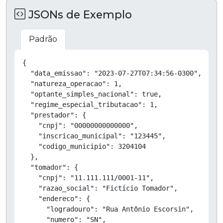
JSONs de Exemplo
Padrão
Copiar
{

  "data_emissao": "2023-07-27T07:34:56-0300",

  "natureza_operacao": 1,

  "optante_simples_nacional": true,

  "regime_especial_tributacao": 1,

  "prestador": {

    "cnpj": "00000000000000",

    "inscricao_municipal": "123445",

    "codigo_municipio": 3204104

  },

  "tomador": {

    "cnpj": "11.111.111/0001-11",

    "razao_social": "Fictício Tomador",

    "endereco": {

      "logradouro": "Rua Antônio Escorsin",

      "numero": "SN",
