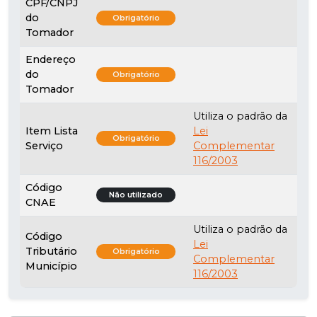
CPF/CNPJ
do
Obrigatório
Tomador
Endereço
do
Obrigatório
Tomador
Utiliza o padrão da
Item Lista
Lei
Obrigatório
Serviço
Complementar
116/2003
Código
Não utilizado
CNAE
Utiliza o padrão da
Código
Lei
Tributário
Obrigatório
Complementar
Município
116/2003