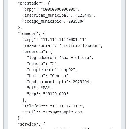
  "prestador": {

    "cnpj": "00000000000000",

    "inscricao_municipal": "123445",

    "codigo_municipio": 2925204

  },

  "tomador": {

    "cnpj": "11.111.111/0001-11",

    "razao_social": "Fictício Tomador",

    "endereco": {

      "logradouro": "Rua Fictícia",

      "numero": "2",

      "complemento": "ap02",

      "bairro": "Centro",

      "codigo_municipio": 2925204,

      "uf": "BA",

      "cep": "48120-000"

    },

    "telefone": "11 1111-1111",

    "email": "test@example.com"

  },

  "servico": {
