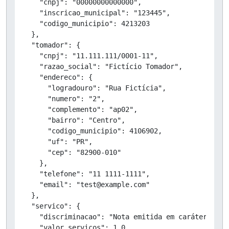
    "cnpj": "00000000000000",

    "inscricao_municipal": "123445",

    "codigo_municipio": 4213203

  },

  "tomador": {

    "cnpj": "11.111.111/0001-11",

    "razao_social": "Fictício Tomador",

    "endereco": {

      "logradouro": "Rua Fictícia",

      "numero": "2",

      "complemento": "ap02",

      "bairro": "Centro",

      "codigo_municipio": 4106902,

      "uf": "PR",

      "cep": "82900-010"

    },

    "telefone": "11 1111-1111",

    "email": "test@example.com"

  },

  "servico": {

    "discriminacao": "Nota emitida em caráter de T
    "valor_servicos": 1.0,
