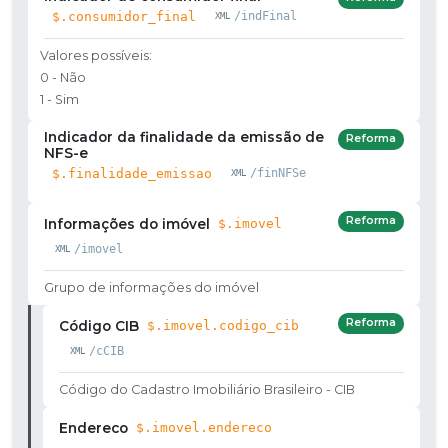
$.consumidor_final
/indFinal
Valores possíveis:
0 - Não
1 - Sim
Indicador da finalidade da emissão de
Reforma
NFS-e
$.finalidade_emissao
/finNFSe
Reforma
Informações do imóvel
$.imovel
/imovel
Grupo de informações do imóvel
Reforma
Código CIB
$.imovel.codigo_cib
/cCIB
Código do Cadastro Imobiliário Brasileiro - CIB
Endereco
$.imovel.endereco