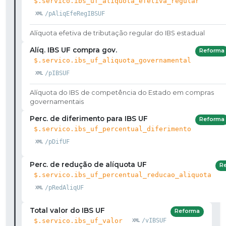
$.servico.ibs_uf_aliquota_efetiva_regular
/pAliqEfeRegIBSUF
Alíquota efetiva de tributação regular do IBS estadual
Alíq. IBS UF compra gov.
Reforma
$.servico.ibs_uf_aliquota_governamental
/pIBSUF
Alíquota do IBS de competência do Estado em compras
governamentais
Perc. de diferimento para IBS UF
Reforma
$.servico.ibs_uf_percentual_diferimento
/pDifUF
Perc. de redução de alíquota UF
R
$.servico.ibs_uf_percentual_reducao_aliquota
/pRedAliqUF
Total valor do IBS UF
Reforma
$.servico.ibs_uf_valor
/vIBSUF