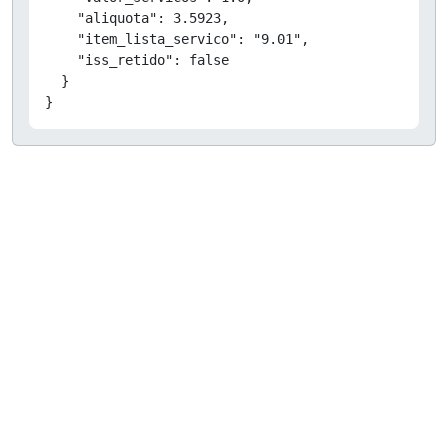
    "aliquota": 3.5923,

    "item_lista_servico": "9.01",

    "iss_retido": false

  }

}