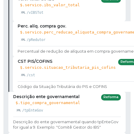
$.servico.ibs_valor_total
/vIBSTot
Perc. alíq. compra gov.
$.servico.perc_reducao_aliquota_compra_governam
/pRedutor
Percentual de redução de alíquota em compra govername
CST PIS/COFINS
Reform
$.servico.situacao_tributaria_pis_cofins
/cst
Código da Situação Tributária do PIS e COFINS
Descrição ente governamental
Reforma
$.tipo_compra_governamental
/tpEnteGov
Descrição do ente governamental quando tpEnteGov
for igual a 9. Exemplo: "Comitê Gestor do IBS"