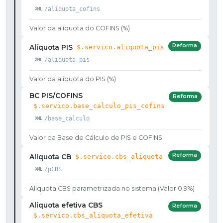
/aliquota_cofins
Valor da alíquota do COFINS (%)
Reforma
Alíquota PIS
$.servico.aliquota_pis
/aliquota_pis
Valor da alíquota do PIS (%)
BC PIS/COFINS
Reforma
$.servico.base_calculo_pis_cofins
/base_calculo
Valor da Base de Cálculo de PIS e COFINS
Reforma
Alíquota CB
$.servico.cbs_aliquota
/pCBS
Alíquota CBS parametrizada no sistema (Valor 0,9%)
Alíquota efetiva CBS
Reforma
$.servico.cbs_aliquota_efetiva