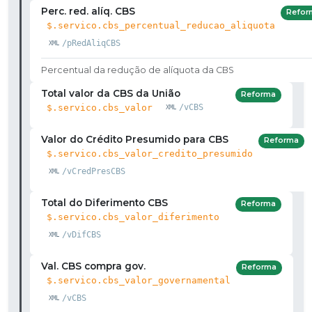
Perc. red. alíq. CBS
Refor
$.servico.cbs_percentual_reducao_aliquota
/pRedAliqCBS
Percentual da redução de alíquota da CBS
Total valor da CBS da União
Reforma
$.servico.cbs_valor
/vCBS
Valor do Crédito Presumido para CBS
Reforma
$.servico.cbs_valor_credito_presumido
/vCredPresCBS
Total do Diferimento CBS
Reforma
$.servico.cbs_valor_diferimento
/vDifCBS
Val. CBS compra gov.
Reforma
$.servico.cbs_valor_governamental
/vCBS