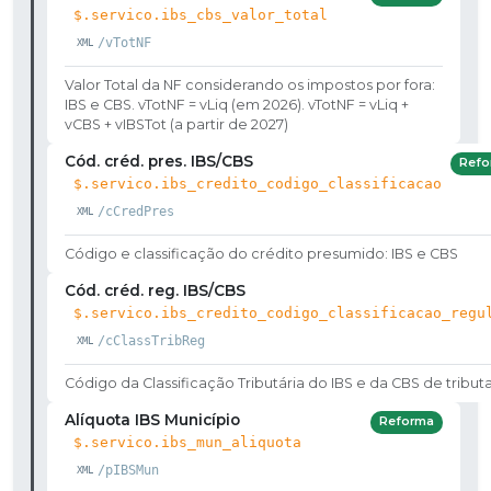
$.servico.ibs_cbs_valor_total
/vTotNF
Valor Total da NF considerando os impostos por fora:
IBS e CBS. vTotNF = vLiq (em 2026). vTotNF = vLiq +
vCBS + vIBSTot (a partir de 2027)
Cód. créd. pres. IBS/CBS
Refo
$.servico.ibs_credito_codigo_classificacao
/cCredPres
Código e classificação do crédito presumido: IBS e CBS
Cód. créd. reg. IBS/CBS
$.servico.ibs_credito_codigo_classificacao_regu
/cClassTribReg
Código da Classificação Tributária do IBS e da CBS de tribut
Alíquota IBS Município
Reforma
$.servico.ibs_mun_aliquota
/pIBSMun