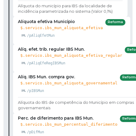
Alíquota do município para IBS da localidade de
incidência parametrizada no sistema (Valor 0,1%)
Alíquota efetiva Município
Reforma
$.servico.ibs_mun_aliquota_efetiva
/pAliqEfetMun
Alíq. efet. trib. regular IBS Mun.
Refo
$.servico.ibs_mun_aliquota_efetiva_regular
/pAliqEfeRegIBSMun
Alíq. IBS Mun. compra gov.
Reform
$.servico.ibs_mun_aliquota_governamental
/pIBSMun
Alíquota do IBS de competência do Município em compras
governamentais
Perc. de diferimento para IBS Mun.
Reform
$.servico.ibs_mun_percentual_diferimento
/pDifMun