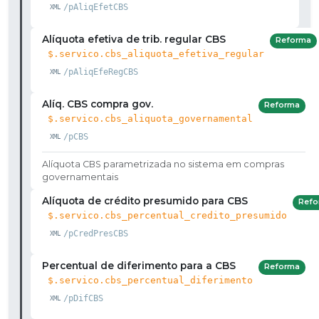
/pAliqEfetCBS
Alíquota efetiva de trib. regular CBS
Reforma
$.servico.cbs_aliquota_efetiva_regular
/pAliqEfeRegCBS
Alíq. CBS compra gov.
Reforma
$.servico.cbs_aliquota_governamental
/pCBS
Alíquota CBS parametrizada no sistema em compras
governamentais
Alíquota de crédito presumido para CBS
Refo
$.servico.cbs_percentual_credito_presumido
/pCredPresCBS
Percentual de diferimento para a CBS
Reforma
$.servico.cbs_percentual_diferimento
/pDifCBS