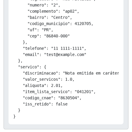
      "numero": "2",

      "complemento": "ap02",

      "bairro": "Centro",

      "codigo_municipio": 4120705,

      "uf": "PR",

      "cep": "86840-000"

    },

    "telefone": "11 1111-1111",

    "email": "test@example.com"

  },

  "servico": {

    "discriminacao": "Nota emitida em caráter de T
    "valor_servicos": 1.0,

    "aliquota": 2.01,

    "item_lista_servico": "041201",

    "codigo_cnae": "8630504",

    "iss_retido": false

  }

}