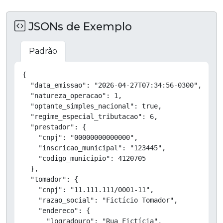
JSONs de Exemplo
Padrão
Copiar
{

  "data_emissao": "2026-04-27T07:34:56-0300",

  "natureza_operacao": 1,

  "optante_simples_nacional": true,

  "regime_especial_tributacao": 6,

  "prestador": {

    "cnpj": "00000000000000",

    "inscricao_municipal": "123445",

    "codigo_municipio": 4120705

  },

  "tomador": {

    "cnpj": "11.111.111/0001-11",

    "razao_social": "Fictício Tomador",

    "endereco": {

      "logradouro": "Rua Fictícia",
