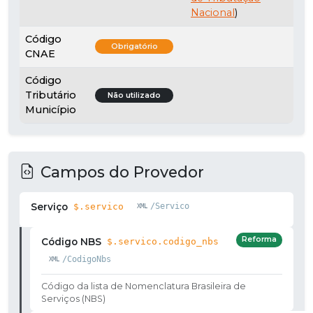
Nacional
)
Código
Obrigatório
CNAE
Código
Tributário
Não utilizado
Município
Campos do Provedor
Serviço
$.servico
/Servico
Reforma
Código NBS
$.servico.codigo_nbs
/CodigoNbs
Código da lista de Nomenclatura Brasileira de
Serviços (NBS)