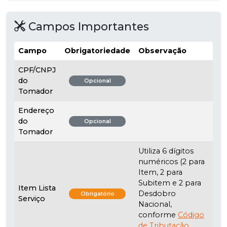
Campos Importantes
Campo
Obrigatoriedade
Observação
CPF/CNPJ
do
Opcional
Tomador
Endereço
do
Opcional
Tomador
Utiliza 6 dígitos
numéricos (2 para
Item, 2 para
Subitem e 2 para
Item Lista
Desdobro
Obrigatório
Serviço
Nacional,
conforme
Código
de Tributação