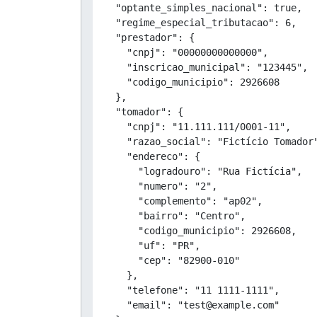
  "optante_simples_nacional": true,

  "regime_especial_tributacao": 6,

  "prestador": {

    "cnpj": "00000000000000",

    "inscricao_municipal": "123445",

    "codigo_municipio": 2926608

  },

  "tomador": {

    "cnpj": "11.111.111/0001-11",

    "razao_social": "Fictício Tomador"
    "endereco": {

      "logradouro": "Rua Fictícia",

      "numero": "2",

      "complemento": "ap02",

      "bairro": "Centro",

      "codigo_municipio": 2926608,

      "uf": "PR",

      "cep": "82900-010"

    },

    "telefone": "11 1111-1111",

    "email": "test@example.com"
