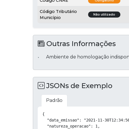
Código CNAE
Obrigatório
Código Tributário
Não utilizado
Município
Outras Informações
Ambiente de homologação indispon
JSONs de Exemplo
Padrão
{

  "data_emissao": "2021-11-30T12:34:56
  "natureza_operacao": 1,
