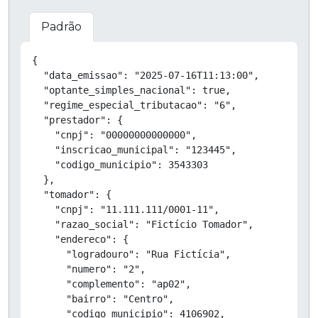
Padrão
Copiar
{

  "data_emissao": "2025-07-16T11:13:00",

  "optante_simples_nacional": true,

  "regime_especial_tributacao": "6",

  "prestador": {

    "cnpj": "00000000000000",

    "inscricao_municipal": "123445",

    "codigo_municipio": 3543303

  },

  "tomador": {

    "cnpj": "11.111.111/0001-11",

    "razao_social": "Fictício Tomador",

    "endereco": {

      "logradouro": "Rua Fictícia",

      "numero": "2",

      "complemento": "ap02",

      "bairro": "Centro",

      "codigo_municipio": 4106902,
