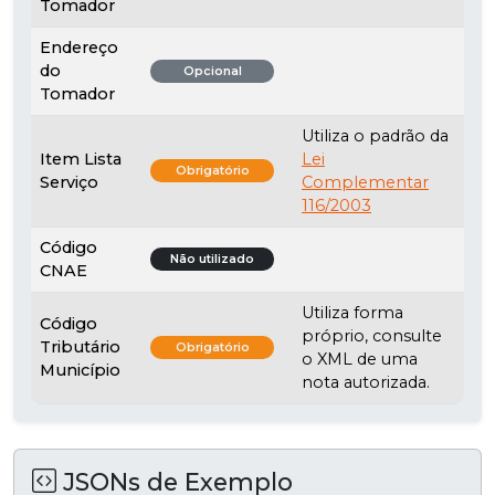
Tomador
Endereço
do
Opcional
Tomador
Utiliza o padrão da
Item Lista
Lei
Obrigatório
Serviço
Complementar
116/2003
Código
Não utilizado
CNAE
Utiliza forma
Código
próprio, consulte
Tributário
Obrigatório
o XML de uma
Município
nota autorizada.
JSONs de Exemplo