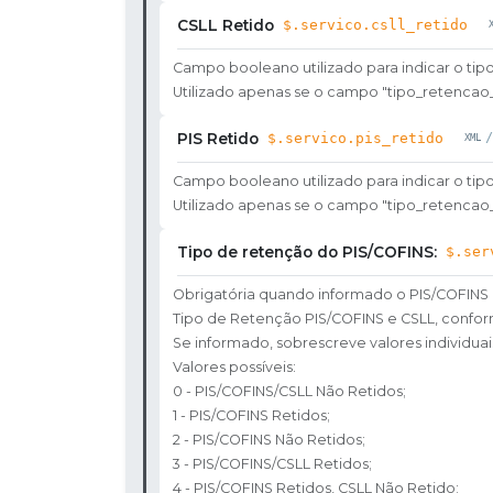
CSLL Retido
$.servico.csll_retido
Campo booleano utilizado para indicar o tip
Utilizado apenas se o campo "tipo_retencao_p
PIS Retido
$.servico.pis_retido
/
Campo booleano utilizado para indicar o tip
Utilizado apenas se o campo "tipo_retencao_p
Tipo de retenção do PIS/COFINS:
$.ser
Obrigatória quando informado o PIS/COFINS 
Tipo de Retenção PIS/COFINS e CSLL, confo
Se informado, sobrescreve valores individuais 
Valores possíveis:
0 - PIS/COFINS/CSLL Não Retidos;
1 - PIS/COFINS Retidos;
2 - PIS/COFINS Não Retidos;
3 - PIS/COFINS/CSLL Retidos;
4 - PIS/COFINS Retidos, CSLL Não Retido;