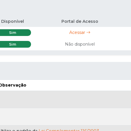
Disponível
Portal de Acesso
Acessar
Sim
Não disponível
Sim
Observação
Utiliza o padrão da
Lei Complementar 116/2003