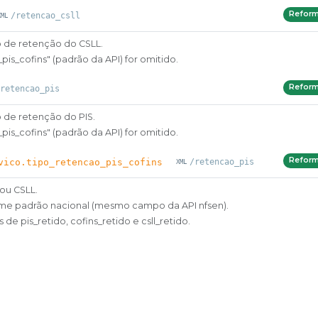
Refor
/retencao_csll
o de retenção do CSLL.
is_cofins" (padrão da API) for omitido.
Refor
retencao_pis
o de retenção do PIS.
is_cofins" (padrão da API) for omitido.
Refor
vico.tipo_retencao_pis_cofins
/retencao_pis
ou CSLL.
rme padrão nacional (mesmo campo da API nfsen).
de pis_retido, cofins_retido e csll_retido.