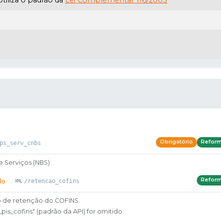
Obrigatório
Refor
ps_serv_cnbs
e Serviços (NBS)
Refor
do
/retencao_cofins
o de retenção do COFINS.
is_cofins" (padrão da API) for omitido.