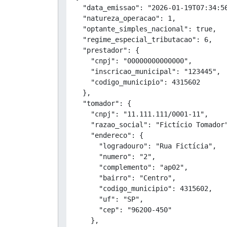
  "data_emissao": "2026-01-19T07:34:56
  "natureza_operacao": 1,

  "optante_simples_nacional": true,

  "regime_especial_tributacao": 6,

  "prestador": {

    "cnpj": "00000000000000",

    "inscricao_municipal": "123445",

    "codigo_municipio": 4315602

  },

  "tomador": {

    "cnpj": "11.111.111/0001-11",

    "razao_social": "Fictício Tomador"
    "endereco": {

      "logradouro": "Rua Fictícia",

      "numero": "2",

      "complemento": "ap02",

      "bairro": "Centro",

      "codigo_municipio": 4315602,

      "uf": "SP",

      "cep": "96200-450"

    },
