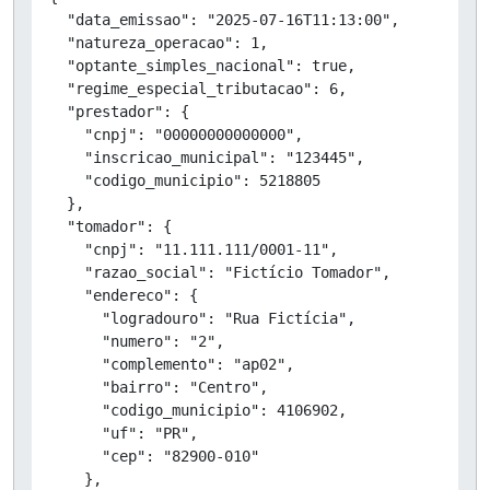
  "data_emissao": "2025-07-16T11:13:00",

  "natureza_operacao": 1,

  "optante_simples_nacional": true,

  "regime_especial_tributacao": 6,

  "prestador": {

    "cnpj": "00000000000000",

    "inscricao_municipal": "123445",

    "codigo_municipio": 5218805

  },

  "tomador": {

    "cnpj": "11.111.111/0001-11",

    "razao_social": "Fictício Tomador",

    "endereco": {

      "logradouro": "Rua Fictícia",

      "numero": "2",

      "complemento": "ap02",

      "bairro": "Centro",

      "codigo_municipio": 4106902,

      "uf": "PR",

      "cep": "82900-010"

    },
