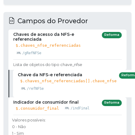
Campos do Provedor
Chaves de acesso da NFS-e
Reforma
referenciada
$.chaves_nfse_referenciadas
/gRefNFSe
Lista de objetos do tipo chave_nfse
Chave da NFS-e referenciada
Reform
$.chaves_nfse_referenciadas[].chave_nfse
/refNFSe
Indicador de consumidor final
Reforma
$.consumidor_final
/indFinal
Valores possíveis:
0 - Não
1 - Sim