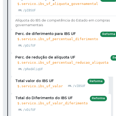
$.servico.ibs_uf_aliquota_governamental
/pIBSUF
Alíquota do IBS de competência do Estado em compras
governamentais
Perc. de diferimento para IBS UF
Reforma
$.servico.ibs_uf_percentual_diferimento
/pDifUF
Perc. de redução de alíquota UF
R
$.servico.ibs_uf_percentual_reducao_aliquota
/pRedAliqUF
Total valor do IBS UF
Reforma
$.servico.ibs_uf_valor
/vIBSUF
Total do Diferimento do IBS UF
Reforma
$.servico.ibs_uf_valor_diferimento
/vDifUF