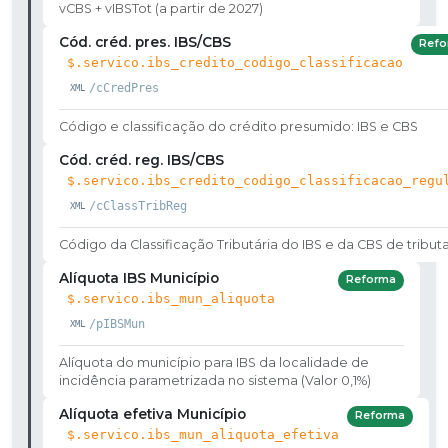
vCBS + vIBSTot (a partir de 2027)
Cód. créd. pres. IBS/CBS
Refo
$.servico.ibs_credito_codigo_classificacao
/cCredPres
Código e classificação do crédito presumido: IBS e CBS
Cód. créd. reg. IBS/CBS
$.servico.ibs_credito_codigo_classificacao_regu
/cClassTribReg
Código da Classificação Tributária do IBS e da CBS de tribut
Alíquota IBS Município
Reforma
$.servico.ibs_mun_aliquota
/pIBSMun
Alíquota do município para IBS da localidade de
incidência parametrizada no sistema (Valor 0,1%)
Alíquota efetiva Município
Reforma
$.servico.ibs_mun_aliquota_efetiva