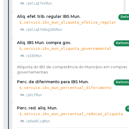
/pAliqEfetMun
Alíq. efet. trib. regular IBS Mun.
Refo
$.servico.ibs_mun_aliquota_efetiva_regular
/pAliqEfeRegIBSMun
Alíq. IBS Mun. compra gov.
Reform
$.servico.ibs_mun_aliquota_governamental
/pIBSMun
Alíquota do IBS de competência do Município em compras
governamentais
Perc. de diferimento para IBS Mun.
Reform
$.servico.ibs_mun_percentual_diferimento
/pDifMun
Perc. red. alíq. Mun.
$.servico.ibs_mun_percentual_reducao_aliquota
/pRedAliqMun