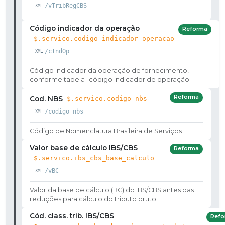
/vTribRegCBS
Código indicador da operação
Reforma
$.servico.codigo_indicador_operacao
/cIndOp
Código indicador da operação de fornecimento,
conforme tabela "código indicador de operação"
Reforma
Cod. NBS
$.servico.codigo_nbs
/codigo_nbs
Código de Nomenclatura Brasileira de Serviços
Valor base de cálculo IBS/CBS
Reforma
$.servico.ibs_cbs_base_calculo
/vBC
Valor da base de cálculo (BC) do IBS/CBS antes das
reduções para cálculo do tributo bruto
Cód. class. trib. IBS/CBS
Refo