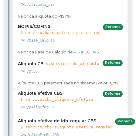
/aliquota_pis
Valor da alíquota do PIS (%)
BC PIS/COFINS
Reforma
$.servico.base_calculo_pis_cofins
/base_calculo
Valor da Base de Cálculo de PIS e COFINS
Reforma
Alíquota CB
$.servico.cbs_aliquota
/pCBS
Alíquota CBS parametrizada no sistema (Valor 0,9%)
Alíquota efetiva CBS
Reforma
$.servico.cbs_aliquota_efetiva
/pAliqEfetCBS
Alíquota efetiva de trib. regular CBS
Reforma
$.servico.cbs_aliquota_efetiva_regular
/pAliqEfeRegCBS