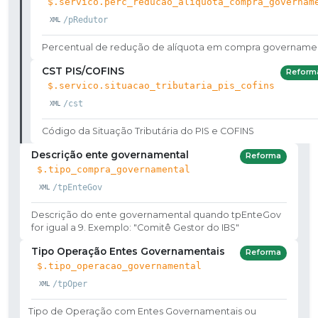
$.servico.perc_reducao_aliquota_compra_governam
/pRedutor
Percentual de redução de alíquota em compra govername
CST PIS/COFINS
Reform
$.servico.situacao_tributaria_pis_cofins
/cst
Código da Situação Tributária do PIS e COFINS
Descrição ente governamental
Reforma
$.tipo_compra_governamental
/tpEnteGov
Descrição do ente governamental quando tpEnteGov
for igual a 9. Exemplo: "Comitê Gestor do IBS"
Tipo Operação Entes Governamentais
Reforma
$.tipo_operacao_governamental
/tpOper
Tipo de Operação com Entes Governamentais ou