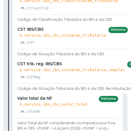
$.servico.ibs_cbs_classificacao_tributaria
/cClassTrib
Código de Classificação Tributária do IBS e da CBS
CST IBS/CBS
Reforma
$.servico.ibs_cbs_situacao_tributaria
/CST
Código de Situação Tributária do IBS e da CBS
CST trib. reg. IBS/CBS
$.servico.ibs_cbs_situacao_tributaria_regular
/CSTReg
Código de Situação Tributária do IBS e da CBS de tributação
Valor total da NF
Reforma
$.servico.ibs_cbs_valor_total
/vTotNF
Valor Total da NF considerando os impostos por fora:
IBS e CBS. vTotNF = vLiq (em 2026). vTotNF = vLiq +