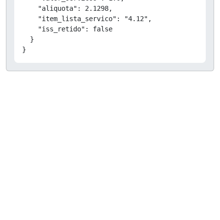
    "aliquota": 2.1298,

    "item_lista_servico": "4.12",

    "iss_retido": false

  }

}