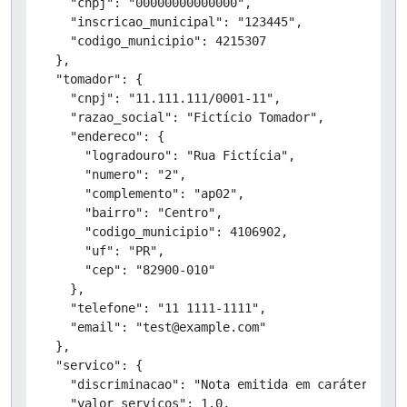
    "cnpj": "00000000000000",

    "inscricao_municipal": "123445",

    "codigo_municipio": 4215307

  },

  "tomador": {

    "cnpj": "11.111.111/0001-11",

    "razao_social": "Fictício Tomador",

    "endereco": {

      "logradouro": "Rua Fictícia",

      "numero": "2",

      "complemento": "ap02",

      "bairro": "Centro",

      "codigo_municipio": 4106902,

      "uf": "PR",

      "cep": "82900-010"

    },

    "telefone": "11 1111-1111",

    "email": "test@example.com"

  },

  "servico": {

    "discriminacao": "Nota emitida em caráter de T
    "valor_servicos": 1.0,
