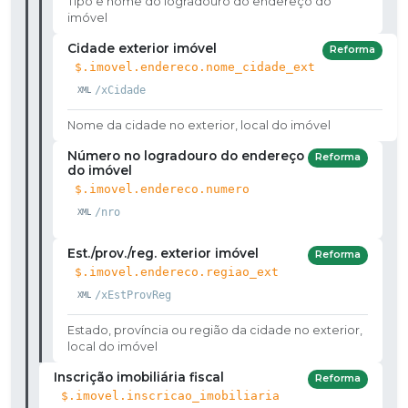
Tipo e nome do logradouro do endereço do
imóvel
Cidade exterior imóvel
Reforma
$.imovel.endereco.nome_cidade_ext
/xCidade
Nome da cidade no exterior, local do imóvel
Número no logradouro do endereço
Reforma
do imóvel
$.imovel.endereco.numero
/nro
Est./prov./reg. exterior imóvel
Reforma
$.imovel.endereco.regiao_ext
/xEstProvReg
Estado, província ou região da cidade no exterior,
local do imóvel
Inscrição imobiliária fiscal
Reforma
$.imovel.inscricao_imobiliaria