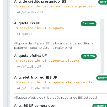
Alíq. de crédito presumido IBS
Refo
$.servico.ibs_percentual_credito_presumido
/pCredPresIBS
Alíquota IBS UF
Reforma
$.servico.ibs_uf_aliquota
/pIBSUF
Alíquota da UF para IBS da localidade de incidência
parametrizada no sistema (Valor 0,1%)
Alíquota efetiva UF
Reforma
$.servico.ibs_uf_aliquota_efetiva
/pAliqEfetUF
Alíq. efet. trib. reg. IBS UF
Refor
$.servico.ibs_uf_aliquota_efetiva_regular
/pAliqEfeRegIBSUF
Alíquota efetiva de tributação regular do IBS estadual
Alíq. IBS UF compra gov.
Reforma