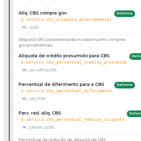
Alíq. CBS compra gov.
Reforma
$.servico.cbs_aliquota_governamental
/pCBS
Alíquota CBS parametrizada no sistema em compras
governamentais
Alíquota de crédito presumido para CBS
Refo
$.servico.cbs_percentual_credito_presumido
/pCredPresCBS
Percentual de diferimento para a CBS
Reforma
$.servico.cbs_percentual_diferimento
/pDifCBS
Perc. red. alíq. CBS
Refor
$.servico.cbs_percentual_reducao_aliquota
/pRedAliqCBS
Percentual da redução de alíquota da CBS