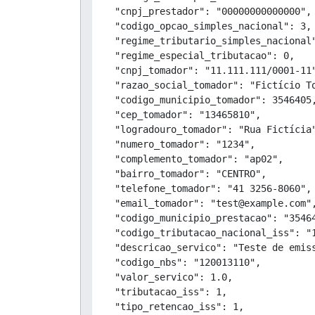
  "cnpj_prestador": "00000000000000",

  "codigo_opcao_simples_nacional": 3,

  "regime_tributario_simples_nacional"
  "regime_especial_tributacao": 0,

  "cnpj_tomador": "11.111.111/0001-11"
  "razao_social_tomador": "Fictício To
  "codigo_municipio_tomador": 3546405,
  "cep_tomador": "13465810",

  "logradouro_tomador": "Rua Fictícia"
  "numero_tomador": "1234",

  "complemento_tomador": "ap02",

  "bairro_tomador": "CENTRO",

  "telefone_tomador": "41 3256-8060",

  "email_tomador": "test@example.com",
  "codigo_municipio_prestacao": "35464
  "codigo_tributacao_nacional_iss": "1
  "descricao_servico": "Teste de emiss
  "codigo_nbs": "120013110",

  "valor_servico": 1.0,

  "tributacao_iss": 1,

  "tipo_retencao_iss": 1,
