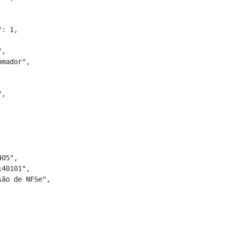
: 1,

,

mador",



,



05",

40101",

ão de NFSe",
