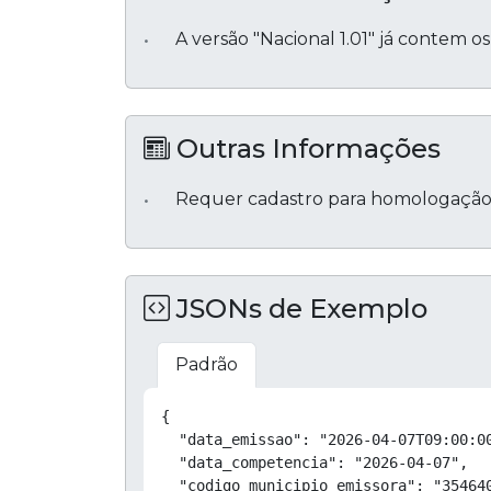
A versão "Nacional 1.01" já contem o
Outras Informações
Requer cadastro para homologação
JSONs de Exemplo
Padrão
{

  "data_emissao": "2026-04-07T09:00:00
  "data_competencia": "2026-04-07",

  "codigo_municipio_emissora": "354640