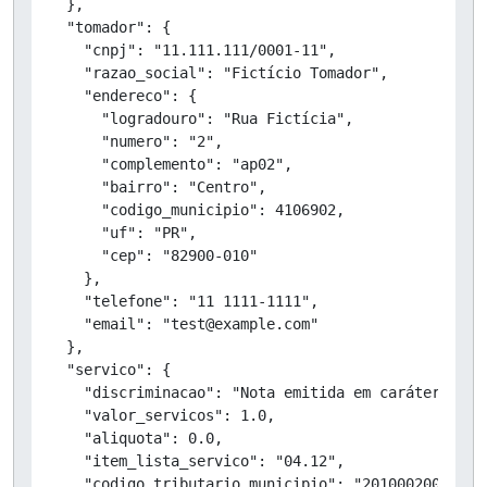
  },

  "tomador": {

    "cnpj": "11.111.111/0001-11",

    "razao_social": "Fictício Tomador",

    "endereco": {

      "logradouro": "Rua Fictícia",

      "numero": "2",

      "complemento": "ap02",

      "bairro": "Centro",

      "codigo_municipio": 4106902,

      "uf": "PR",

      "cep": "82900-010"

    },

    "telefone": "11 1111-1111",

    "email": "test@example.com"

  },

  "servico": {

    "discriminacao": "Nota emitida em caráter de T
    "valor_servicos": 1.0,

    "aliquota": 0.0,

    "item_lista_servico": "04.12",

    "codigo_tributario_municipio": "20100020038",
