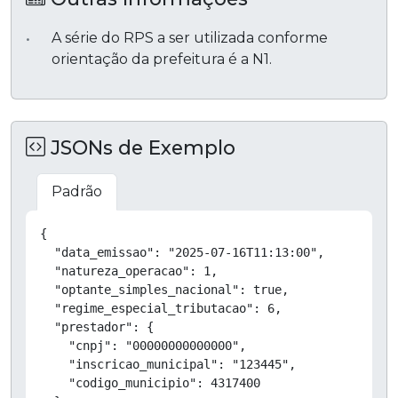
A série do RPS a ser utilizada conforme
orientação da prefeitura é a N1.
JSONs de Exemplo
Padrão
Copiar
{

  "data_emissao": "2025-07-16T11:13:00",

  "natureza_operacao": 1,

  "optante_simples_nacional": true,

  "regime_especial_tributacao": 6,

  "prestador": {

    "cnpj": "00000000000000",

    "inscricao_municipal": "123445",

    "codigo_municipio": 4317400
