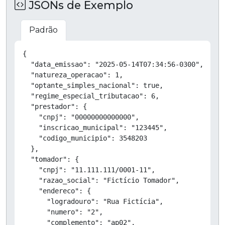
JSONs de Exemplo
Padrão
Copiar
{

  "data_emissao": "2025-05-14T07:34:56-0300",

  "natureza_operacao": 1,

  "optante_simples_nacional": true,

  "regime_especial_tributacao": 6,

  "prestador": {

    "cnpj": "00000000000000",

    "inscricao_municipal": "123445",

    "codigo_municipio": 3548203

  },

  "tomador": {

    "cnpj": "11.111.111/0001-11",

    "razao_social": "Fictício Tomador",

    "endereco": {

      "logradouro": "Rua Fictícia",

      "numero": "2",

      "complemento": "ap02",
