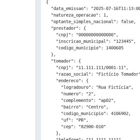
{

  "data_emissao": "2025-07-16T11:13:00
  "natureza_operacao": 1,

  "optante_simples_nacional": false,

  "prestador": {

    "cnpj": "00000000000000",

    "inscricao_municipal": "123445",

    "codigo_municipio": 1400605

  },

  "tomador": {

    "cnpj": "11.111.111/0001-11",

    "razao_social": "Fictício Tomador"
    "endereco": {

      "logradouro": "Rua Fictícia",

      "numero": "2",

      "complemento": "ap02",

      "bairro": "Centro",

      "codigo_municipio": 4106902,

      "uf": "PR",

      "cep": "82900-010"

    },

    "telefone": "11 1111-1111",
