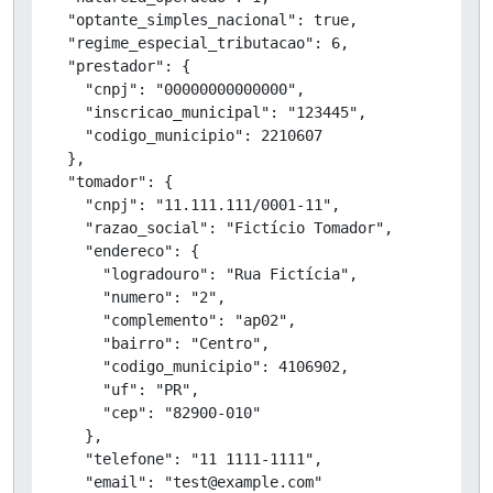
  "optante_simples_nacional": true,

  "regime_especial_tributacao": 6,

  "prestador": {

    "cnpj": "00000000000000",

    "inscricao_municipal": "123445",

    "codigo_municipio": 2210607

  },

  "tomador": {

    "cnpj": "11.111.111/0001-11",

    "razao_social": "Fictício Tomador",

    "endereco": {

      "logradouro": "Rua Fictícia",

      "numero": "2",

      "complemento": "ap02",

      "bairro": "Centro",

      "codigo_municipio": 4106902,

      "uf": "PR",

      "cep": "82900-010"

    },

    "telefone": "11 1111-1111",

    "email": "test@example.com"
