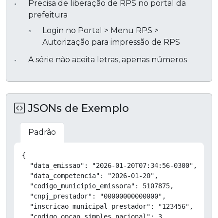
Precisa de liberação de RPS no portal da
prefeitura
Login no Portal > Menu RPS >
Autorização para impressão de RPS
A série não aceita letras, apenas números
JSONs de Exemplo
Padrão
Copiar
{

  "data_emissao": "2026-01-20T07:34:56-0300",

  "data_competencia": "2026-01-20",

  "codigo_municipio_emissora": 5107875,

  "cnpj_prestador": "00000000000000",

  "inscricao_municipal_prestador": "123456",

  "codigo_opcao_simples_nacional": 3,
