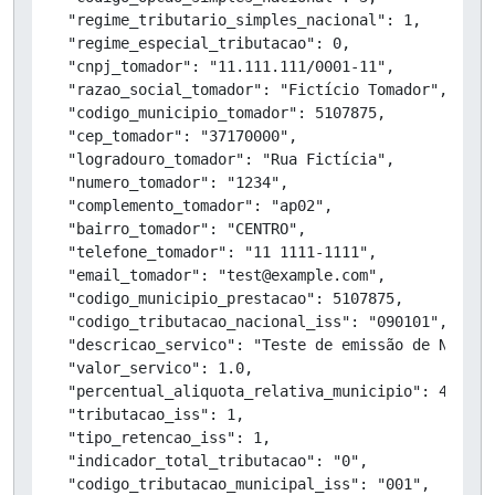
  "regime_tributario_simples_nacional": 1,

  "regime_especial_tributacao": 0,

  "cnpj_tomador": "11.111.111/0001-11",

  "razao_social_tomador": "Fictício Tomador",

  "codigo_municipio_tomador": 5107875,

  "cep_tomador": "37170000",

  "logradouro_tomador": "Rua Fictícia",

  "numero_tomador": "1234",

  "complemento_tomador": "ap02",

  "bairro_tomador": "CENTRO",

  "telefone_tomador": "11 1111-1111",

  "email_tomador": "test@example.com",

  "codigo_municipio_prestacao": 5107875,

  "codigo_tributacao_nacional_iss": "090101",

  "descricao_servico": "Teste de emissão de NFSe",

  "valor_servico": 1.0,

  "percentual_aliquota_relativa_municipio": 4.55,

  "tributacao_iss": 1,

  "tipo_retencao_iss": 1,

  "indicador_total_tributacao": "0",

  "codigo_tributacao_municipal_iss": "001",
