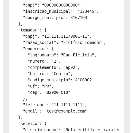
    "cnpj": "00000000000000",

    "inscricao_municipal": "123445",

    "codigo_municipio": 3167103

  },

  "tomador": {

    "cnpj": "11.111.111/0001-11",

    "razao_social": "Fictício Tomador",

    "endereco": {

      "logradouro": "Rua Fictícia",

      "numero": "2",

      "complemento": "ap02",

      "bairro": "Centro",

      "codigo_municipio": 4106902,

      "uf": "PR",

      "cep": "82900-010"

    },

    "telefone": "11 1111-1111",

    "email": "test@example.com"

  },

  "servico": {

    "discriminacao": "Nota emitida em caráter de T