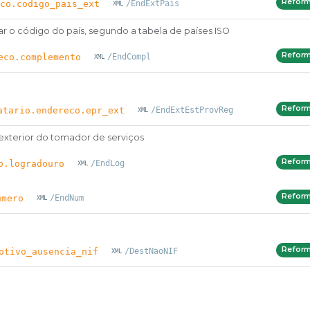
Refor
co.codigo_pais_ext
/EndExtPais
r o código do país, segundo a tabela de países ISO
Refor
eco.complemento
/EndCompl
Refor
atario.endereco.epr_ext
/EndExtEstProvReg
 exterior do tomador de serviços
Refor
o.logradouro
/EndLog
Refor
umero
/EndNum
Refor
otivo_ausencia_nif
/DestNaoNIF