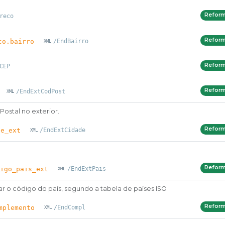
Refor
reco
Refor
co.bairro
/EndBairro
Refor
CEP
Refor
/EndExtCodPost
stal no exterior.
Refor
de_ext
/EndExtCidade
Refor
igo_pais_ext
/EndExtPais
r o código do país, segundo a tabela de países ISO
Refor
mplemento
/EndCompl