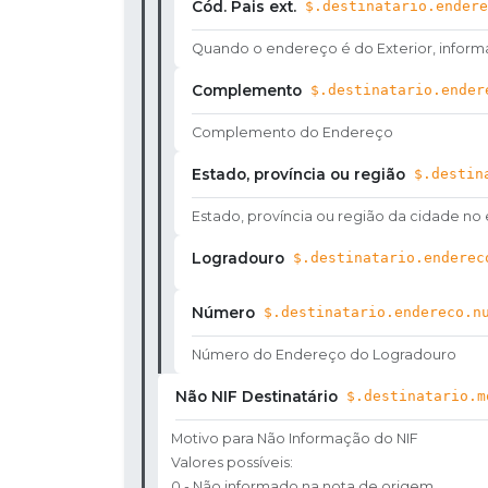
Cód. Pais ext.
$.destinatario.endere
Quando o endereço é do Exterior, informa
Complemento
$.destinatario.ender
Complemento do Endereço
Estado, província ou região
$.destin
Estado, província ou região da cidade no
Logradouro
$.destinatario.enderec
Número
$.destinatario.endereco.n
Número do Endereço do Logradouro
Não NIF Destinatário
$.destinatario.m
Motivo para Não Informação do NIF
Valores possíveis:
0 - Não informado na nota de origem