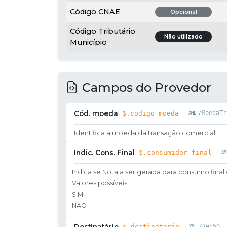
Código CNAE
Opcional
Código Tributário
Não utilizado
Município
Campos do Provedor
Cód. moeda
$.codigo_moeda
/MoedaTr
Identifica a moeda da transação comercial
Indic. Cons. Final
$.consumidor_final
Indica se Nota a ser gerada para consumo fina
Valores possíveis:
SIM
NAO
Destinatário
$.destinatario
/Reg50