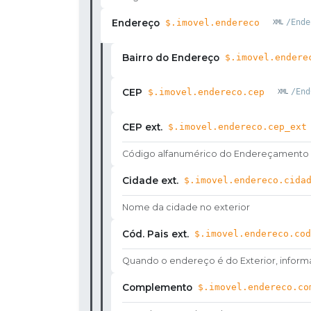
Endereço
$.imovel.endereco
/Ende
Bairro do Endereço
$.imovel.endere
CEP
$.imovel.endereco.cep
/End
CEP ext.
$.imovel.endereco.cep_ext
Código alfanumérico do Endereçamento Po
Cidade ext.
$.imovel.endereco.cida
Nome da cidade no exterior
Cód. Pais ext.
$.imovel.endereco.cod
Quando o endereço é do Exterior, informa
Complemento
$.imovel.endereco.co