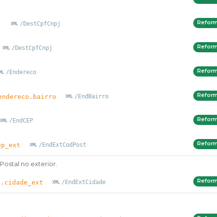
Refor
j
/DestCpfCnpj
Refor
/DestCpfCnpj
Refor
/Endereco
Refor
endereco.bairro
/EndBairro
Refor
/EndCEP
Refor
ep_ext
/EndExtCodPost
stal no exterior.
Refor
o.cidade_ext
/EndExtCidade