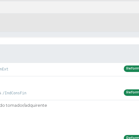
Refor
nExt
Refor
/IndConsFin
l do tomador/adquirente
Refor