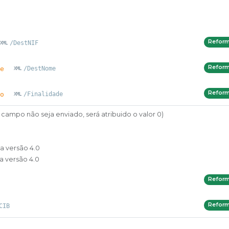
Refor
/DestNIF
Refor
e
/DestNome
Refor
o
/Finalidade
 campo não seja enviado, será atribuido o valor 0)
a versão 4.0
a versão 4.0
Refor
Refor
CIB