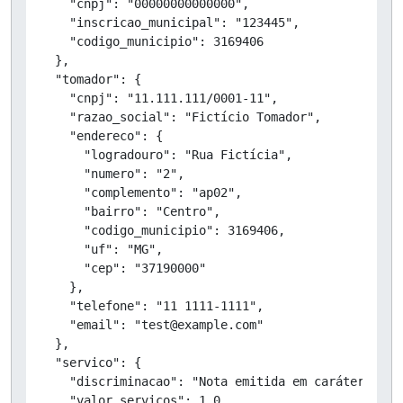
    "cnpj": "00000000000000",

    "inscricao_municipal": "123445",

    "codigo_municipio": 3169406

  },

  "tomador": {

    "cnpj": "11.111.111/0001-11",

    "razao_social": "Fictício Tomador",

    "endereco": {

      "logradouro": "Rua Fictícia",

      "numero": "2",

      "complemento": "ap02",

      "bairro": "Centro",

      "codigo_municipio": 3169406,

      "uf": "MG",

      "cep": "37190000"

    },

    "telefone": "11 1111-1111",

    "email": "test@example.com"

  },

  "servico": {

    "discriminacao": "Nota emitida em caráter de T
    "valor_servicos": 1.0,
