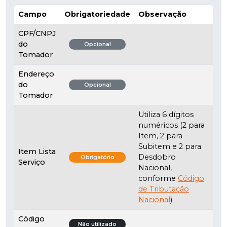
Campo
Obrigatoriedade
Observação
CPF/CNPJ
do
Opcional
Tomador
Endereço
do
Opcional
Tomador
Utiliza 6 dígitos
numéricos (2 para
Item, 2 para
Subitem e 2 para
Item Lista
Desdobro
Obrigatório
Serviço
Nacional,
conforme
Código
de Tributação
Nacional
)
Código
Não utilizado