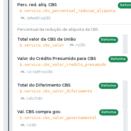
Perc. red. alíq. CBS
Refor
$.servico.cbs_percentual_reducao_aliquota
/pRedAliqCBS
Percentual da redução de alíquota da CBS
Total valor da CBS da União
Reforma
$.servico.cbs_valor
/vCBS
Valor do Crédito Presumido para CBS
Reforma
$.servico.cbs_valor_credito_presumido
/vCredPresCBS
Total do Diferimento CBS
Reforma
$.servico.cbs_valor_diferimento
/vDifCBS
Val. CBS compra gov.
Reforma
$.servico.cbs_valor_governamental
/vCBS