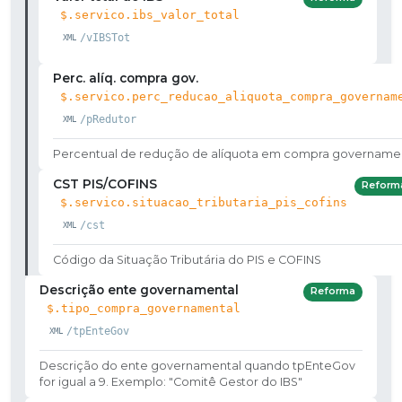
$.servico.ibs_valor_total
/vIBSTot
Perc. alíq. compra gov.
$.servico.perc_reducao_aliquota_compra_governam
/pRedutor
Percentual de redução de alíquota em compra govername
CST PIS/COFINS
Reform
$.servico.situacao_tributaria_pis_cofins
/cst
Código da Situação Tributária do PIS e COFINS
Descrição ente governamental
Reforma
$.tipo_compra_governamental
/tpEnteGov
Descrição do ente governamental quando tpEnteGov
for igual a 9. Exemplo: "Comitê Gestor do IBS"