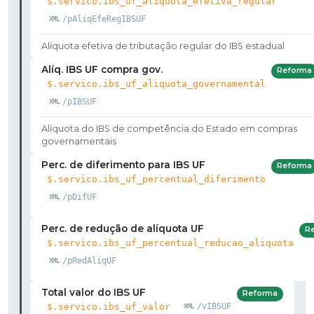
$.servico.ibs_uf_aliquota_efetiva_regular
/pAliqEfeRegIBSUF
Alíquota efetiva de tributação regular do IBS estadual
Alíq. IBS UF compra gov.
Reforma
$.servico.ibs_uf_aliquota_governamental
/pIBSUF
Alíquota do IBS de competência do Estado em compras
governamentais
Perc. de diferimento para IBS UF
Reforma
$.servico.ibs_uf_percentual_diferimento
/pDifUF
Perc. de redução de alíquota UF
R
$.servico.ibs_uf_percentual_reducao_aliquota
/pRedAliqUF
Total valor do IBS UF
Reforma
$.servico.ibs_uf_valor
/vIBSUF