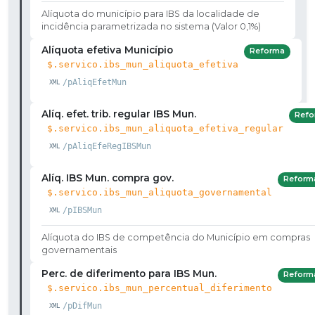
Alíquota do município para IBS da localidade de
incidência parametrizada no sistema (Valor 0,1%)
Alíquota efetiva Município
Reforma
$.servico.ibs_mun_aliquota_efetiva
/pAliqEfetMun
Alíq. efet. trib. regular IBS Mun.
Refo
$.servico.ibs_mun_aliquota_efetiva_regular
/pAliqEfeRegIBSMun
Alíq. IBS Mun. compra gov.
Reform
$.servico.ibs_mun_aliquota_governamental
/pIBSMun
Alíquota do IBS de competência do Município em compras
governamentais
Perc. de diferimento para IBS Mun.
Reform
$.servico.ibs_mun_percentual_diferimento
/pDifMun