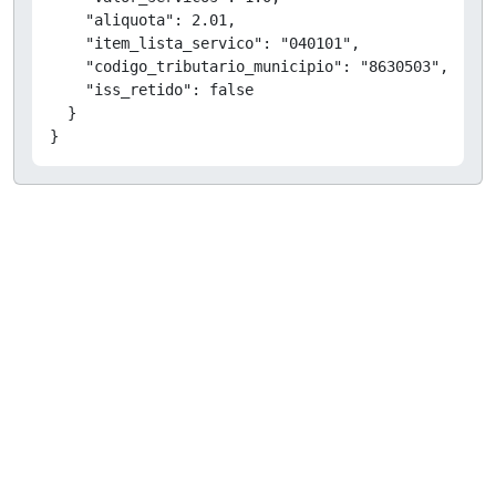
    "aliquota": 2.01,

    "item_lista_servico": "040101",

    "codigo_tributario_municipio": "8630503",

    "iss_retido": false

  }

}