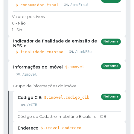
$.consumidor_final
/indFinal
Valores possíveis:
0 - Não
1 - Sim
Indicador da finalidade da emissão de
Reforma
NFS-e
$.finalidade_emissao
/finNFSe
Reforma
Informações do imóvel
$.imovel
/imovel
Grupo de informações do imóvel
Reforma
Código CIB
$.imovel.codigo_cib
/cCIB
Código do Cadastro Imobiliário Brasileiro - CIB
Endereco
$.imovel.endereco