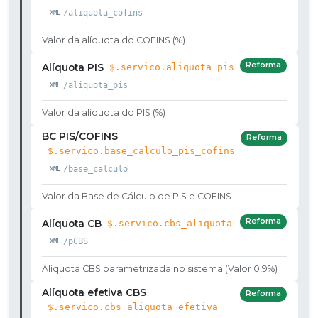
/aliquota_cofins
Valor da alíquota do COFINS (%)
Reforma
Alíquota PIS
$.servico.aliquota_pis
/aliquota_pis
Valor da alíquota do PIS (%)
BC PIS/COFINS
Reforma
$.servico.base_calculo_pis_cofins
/base_calculo
Valor da Base de Cálculo de PIS e COFINS
Reforma
Alíquota CB
$.servico.cbs_aliquota
/pCBS
Alíquota CBS parametrizada no sistema (Valor 0,9%)
Alíquota efetiva CBS
Reforma
$.servico.cbs_aliquota_efetiva