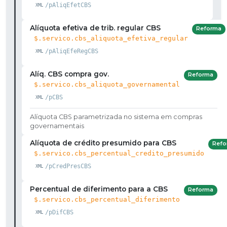
/pAliqEfetCBS
Alíquota efetiva de trib. regular CBS
Reforma
$.servico.cbs_aliquota_efetiva_regular
/pAliqEfeRegCBS
Alíq. CBS compra gov.
Reforma
$.servico.cbs_aliquota_governamental
/pCBS
Alíquota CBS parametrizada no sistema em compras
governamentais
Alíquota de crédito presumido para CBS
Refo
$.servico.cbs_percentual_credito_presumido
/pCredPresCBS
Percentual de diferimento para a CBS
Reforma
$.servico.cbs_percentual_diferimento
/pDifCBS