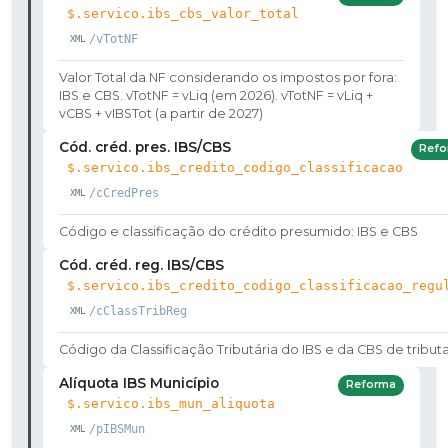
$.servico.ibs_cbs_valor_total
/vTotNF
Valor Total da NF considerando os impostos por fora:
IBS e CBS. vTotNF = vLiq (em 2026). vTotNF = vLiq +
vCBS + vIBSTot (a partir de 2027)
Cód. créd. pres. IBS/CBS
Refo
$.servico.ibs_credito_codigo_classificacao
/cCredPres
Código e classificação do crédito presumido: IBS e CBS
Cód. créd. reg. IBS/CBS
$.servico.ibs_credito_codigo_classificacao_regu
/cClassTribReg
Código da Classificação Tributária do IBS e da CBS de tribut
Alíquota IBS Município
Reforma
$.servico.ibs_mun_aliquota
/pIBSMun