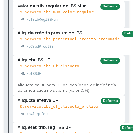
Valor da trib. regular do IBS Mun.
Reforma
$.servico.ibs_mun_valor_regular
/vTribRegIBSMun
Alíq. de crédito presumido IBS
Refo
$.servico.ibs_percentual_credito_presumido
/pCredPresIBS
Alíquota IBS UF
Reforma
$.servico.ibs_uf_aliquota
/pIBSUF
Alíquota da UF para IBS da localidade de incidência
parametrizada no sistema (Valor 0,1%)
Alíquota efetiva UF
Reforma
$.servico.ibs_uf_aliquota_efetiva
/pAliqEfetUF
Alíq. efet. trib. reg. IBS UF
Refor