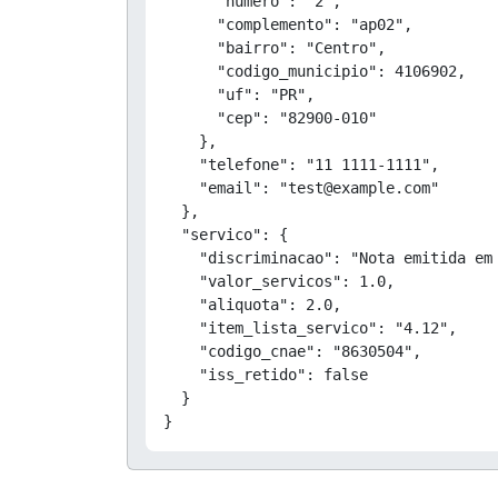
      "numero": "2",

      "complemento": "ap02",

      "bairro": "Centro",

      "codigo_municipio": 4106902,

      "uf": "PR",

      "cep": "82900-010"

    },

    "telefone": "11 1111-1111",

    "email": "test@example.com"

  },

  "servico": {

    "discriminacao": "Nota emitida em 
    "valor_servicos": 1.0,

    "aliquota": 2.0,

    "item_lista_servico": "4.12",

    "codigo_cnae": "8630504",

    "iss_retido": false

  }

}