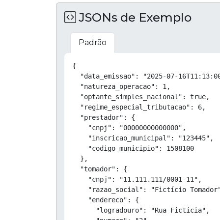
JSONs de Exemplo
Padrão
{

  "data_emissao": "2025-07-16T11:13:00
  "natureza_operacao": 1,

  "optante_simples_nacional": true,

  "regime_especial_tributacao": 6,

  "prestador": {

    "cnpj": "00000000000000",

    "inscricao_municipal": "123445",

    "codigo_municipio": 1508100

  },

  "tomador": {

    "cnpj": "11.111.111/0001-11",

    "razao_social": "Fictício Tomador"
    "endereco": {

      "logradouro": "Rua Fictícia",
