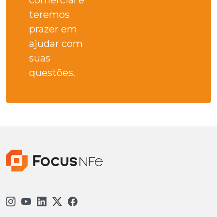
teremos
prazer em
ajudar com
suas
questões.