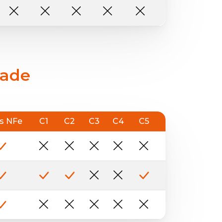
dade
?
s NFe
C1
C2
C3
C4
C5