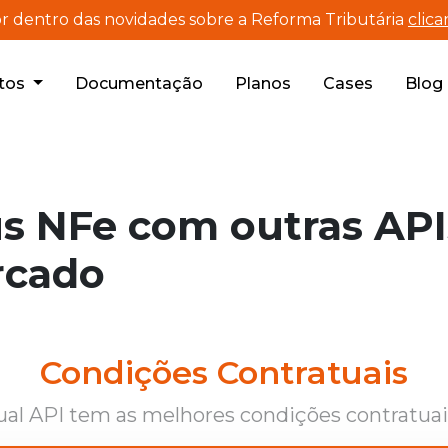
r dentro das novidades sobre a Reforma Tributária
clic
tos
Documentação
Planos
Cases
Blog
s NFe com outras API
rcado
Condições Contratuais
al API tem as melhores condições contratua