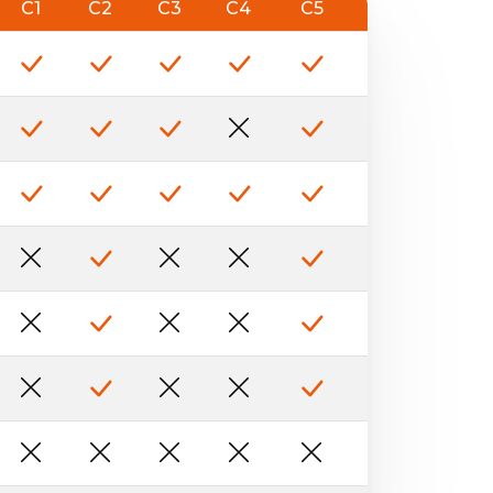
C1
C2
C3
C4
C5