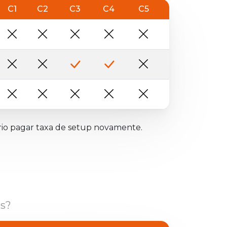
C1
C2
C3
C4
C5
rio pagar taxa de setup novamente.
os?