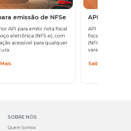
para emissão de NFSe
API para emi
or API para emitir nota fiscal
API REST para emi
viço eletrônica (NFS-e), com
fiscal do consumid
ação acessível para qualquer
(NFC-e), voltada 
tura.
varejo.
 Mais
Saiba Mais
SOBRE NÓS
Quem Somos