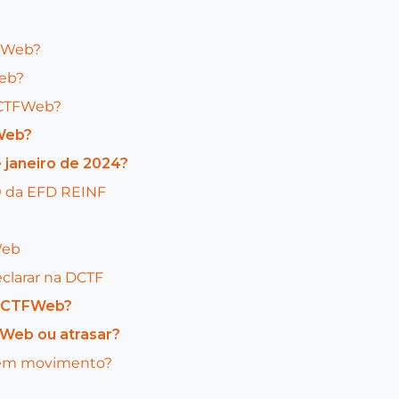
DCTFWeb?
Web?
 DCTFWeb?
FWeb?
e janeiro de 2024?
0 da EFD REINF
Web
eclarar na DCTF
a DCTFWeb?
FWeb ou atrasar?
b sem movimento?