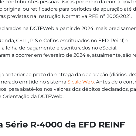
contribuintes pessoas físicas por meio da conta gov.br 
o original ou retificadora para períodos de apuração at
as previstas na Instrução Normativa RFB nº 2005/2021.
eclarados na DCTFWeb a partir de 2024, mais precisamen
enda, CSLL, PIS e Cofins escriturados no EFD-Reinf; e
 a folha de pagamento e escriturados no eSocial.
am a ocorrer em fevereiro de 2024 e, atualmente, são 
 anterior ao prazo da entrega da declaração (diários, de
umerado emitido no sistema
Sicalc Web
. Antes de o cont
os, para abatê-los nos valores dos débitos declarados, 
de Orientação da DCTFWeb.
a Série R-4000 da EFD REINF