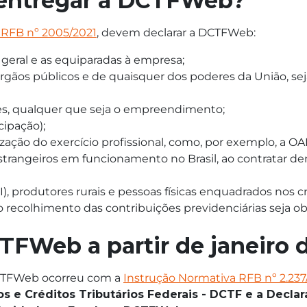
 entregar a DCTFWeb?
 RFB nº 2005/2021
, devem declarar a DCTFWeb:
 geral e as equiparadas à empresa;
gãos públicos e de quaisquer dos poderes da União, sej
es, qualquer que seja o empreendimento;
cipação);
lização do exercício profissional, como, por exemplo, a 
estrangeiros em funcionamento no Brasil, ao contratar d
 produtores rurais e pessoas físicas enquadrados nos cri
o recolhimento das contribuições previdenciárias seja ob
TFWeb a partir de janeir
CTFWeb ocorreu com a
Instrução Normativa RFB nº 2.23
os e Créditos Tributários Federais - DCTF e a Decla