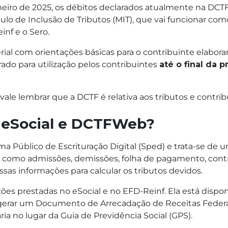
 janeiro de 2025, os débitos declarados atualmente na DCT
o de Inclusão de Tributos (MIT), que vai funcionar com
inf e o Sero.
al com orientações básicas para o contribuinte elaborar
rado para utilização pelos contribuintes
até o final da 
ale lembrar que a DCTF é relativa aos tributos e contribu
re eSocial e DCTFWeb?
a Público de Escrituração Digital (Sped) e trata-se de 
, como admissões, demissões, folha de pagamento, contr
ssas informações para calcular os tributos devidos.
es prestadas no eSocial e no EFD-Reinf. Ela está dispon
e gerar um Documento de Arrecadação de Receitas Federai
ia no lugar da Guia de Previdência Social (GPS).