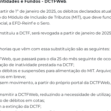
 Entidades e Fundos - DCTFWeb
.
artir de 1º de janeiro de 2025, os débitos declarados a
do Módulo de Inclusão de Tributos (MIT), que deve fun
al, a EFD-Reinf e o Sero.
stituiu a DCTF, será revogada a partir de janeiro de 202
horias que vêm com essa substituição são as seguintes:
Web, que passará para o dia 25 do mês seguinte de ocorr
ação de inatividade prestada na DCTF;
m débitos e suspensões para alimentação do MIT. Arquiv
dos em breve;
em movimento, a partir do próprio portal da DCTFWeb, 
ransmitir a DCTFWeb, reduzindo a necessidade de utiliza
o de débitos em cotas;
m a extinção da DCTF;