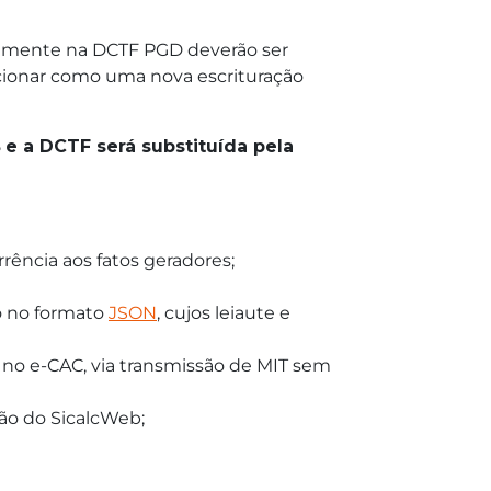
tualmente na DCTF PGD deverão ser
cionar como uma nova escrituração
5
e a DCTF será substituída pela
ência aos fatos geradores;
o no formato
JSON
, cujos leiaute e
no e-CAC, via transmissão de MIT sem
ção do SicalcWeb;