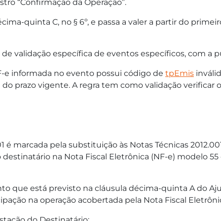
istro “Confirmação da Operação”.
 décima-quinta C, no § 6º, e passa a valer a partir do pr
de validação específica de eventos específicos, com a pu
NF-e informada no evento possui código de
tpEmis
inváli
 do prazo vigente. A regra tem como validação verificar
1 é marcada pela substituição às Notas Técnicas 2012.001 
destinatário na Nota Fiscal Eletrônica (NF-e) modelo 55
to que está previsto na cláusula décima-quinta A do Aju
cipação na operação acobertada pela Nota Fiscal Eletrôn
stação do Destinatário: