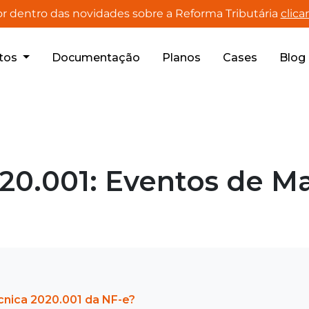
r dentro das novidades sobre a Reforma Tributária
clica
tos
Documentação
Planos
Cases
Blog
20.001: Eventos de M
cnica 2020.001 da NF-e?