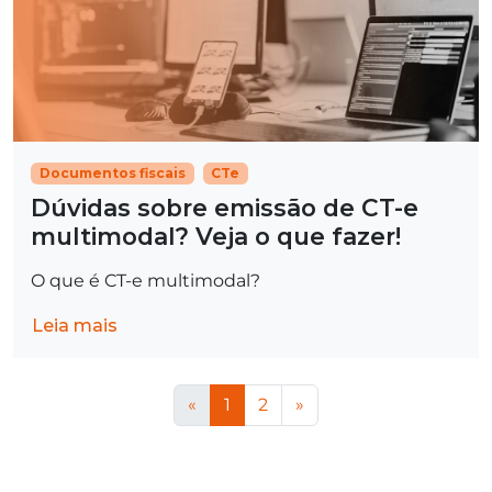
Documentos fiscais
CTe
Dúvidas sobre emissão de CT-e
multimodal? Veja o que fazer!
O que é CT-e multimodal?
Leia mais
«
1
2
»