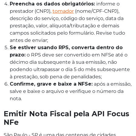
Preencha os dados obrigatórios:
informe o
prestador (CNPJ),
tomador
(nome/CPF-CNPJ),
descrição do serviço, código do serviço, data da
prestação, valor, alíquota/tributação e demais
campos solicitados pelo formulário. Revise tudo
antes de enviar;
Se estiver usando RPS, converta dentro do
prazo:
o RPS deve ser convertido em NFSe até o
décimo dia subsequente à sua emissão, não
podendo ultrapassar o dia 5 do mês subsequente
à prestação, sob pena de penalidades;
Confirme, grave e baixe a NFSe:
após a emissão,
salve e baixe o arquivo e verifique o número da
nota.
Emitir Nota Fiscal pela API Focus
NFe
São Paulo - SP é uma das centenas de cidades