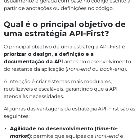
usualmente é gerada com base no código escrito a
partir de anotações ou definições no código.
Qual é o principal objetivo de
uma estratégia API-First?
O principal objetivo de uma estratégia API-First é
priorizar o design, a definição e a
documentação da API
antes do desenvolvimento
do restante da aplicação (
front-end
ou
back-end
).
A intenção é criar sistemas mais modulares,
reutilizáveis e escaláveis, garantindo que a API
atenda às necessidades.
Algumas das vantagens da estratégia API-First são as
seguintes:
Agilidade no desenvolvimento (
time-to-
market
)
: permite que equipes de
front-end
e