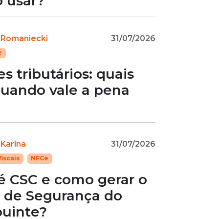
 usar?
 Romaniecki
31/07/2026
e
 tributários: quais
quando vale a pena
 Karina
31/07/2026
iscais
NFCe
é CSC e como gerar o
 de Segurança do
buinte?