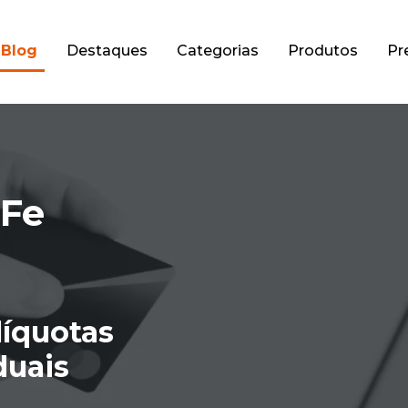
Blog
Destaques
Categorias
Produtos
Pr
NFe
líquotas
duais