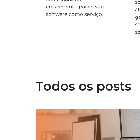
s
crescimento para o seu
a
software como serviço.
g
so
se
Todos os posts