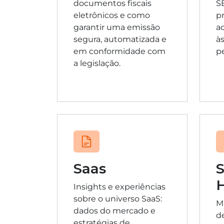
documentos fiscais
S
eletrônicos e como
p
garantir uma emissão
a
segura, automatizada e
à
em conformidade com
pe
a legislação.
Saas
Insights e experiências
sobre o universo SaaS:
M
dados do mercado e
d
estratégias de