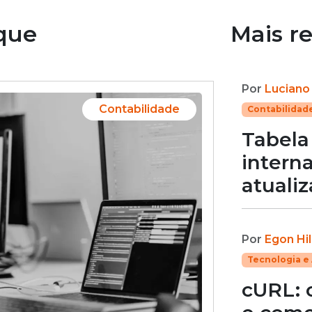
que
Mais r
Por
Luciano
Contabilidade
Contabilidad
Tabela
interna
atuali
Por
Egon Hil
Tecnologia e 
cURL: 