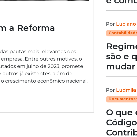
e como
Por
Luciano
m a Reforma
Contabilidad
Regimes
 das pautas mais relevantes dos
são e 
empresa. Entre outros motivos, o
mudar
utados em julho de 2023, promete
e outros já existentes, além de
r o crescimento econômico nacional.
Por
Ludmila
Documentos f
O que 
Código
Contri