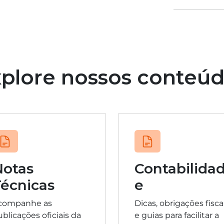
plore nossos conteú
Notas
Contabilida
écnicas
e
companhe as
Dicas, obrigações fisca
blicações oficiais da
e guias para facilitar a