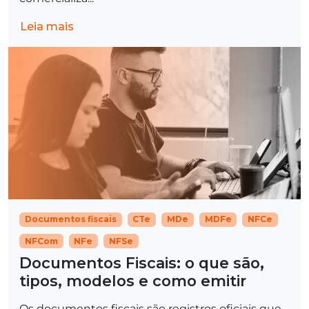
Leia mais
Documentos fiscais
CTe
MDe
MDFe
NFCe
NFCom
NFe
NFSe
Documentos Fiscais: o que são,
tipos, modelos e como emitir
Os documentos fiscais são registros oficiais que